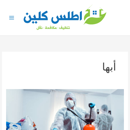
خطي
لى
لمحتوى
أبها