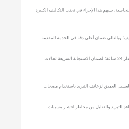
حاسية، يسهم هذا الإجراء في تجنب التكاليف الكبيرة
يف؛ وبالتالي ضمان أعلى دقة في الخدمة المقدمة
نلتزم باستخدام مواد تنظيف آمنة لا تسبب ضررًا للأجزاء الداخلية، ونوفر قطع غيار أصلية بضمانات موثوقة، خدماتنا متوفرة على مدار 24 ساعة؛ لضمان الاستجابة السريعة لحالات
يتم الغسيل العميق لزعانف التبريد باستخدام مضخات
ءة التبريد والتقليل من مخاطر انتشار مسببات