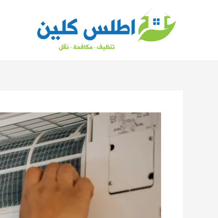
خطي
لى
لمحتوى