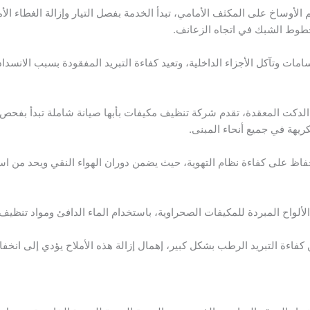
لأوساخ على المكثف الأمامي، تبدأ الخدمة بفصل التيار وإزالة الغطاء الأ
 خطوط الشبك في اتجاه الزعانف.
امات وتآكل الأجزاء الداخلية، وتعيد كفاءة التبريد المفقودة بسبب الانسدا
 الدكت المعقدة، تقدم شركة تنظيف مكيفات بأبها صيانة شاملة تبدأ بفح
لكريهة في جميع أنحاء المبنى.
اظ على كفاءة نظام التهوية، حيث يضمن دوران الهواء النقي ويحد من است
لواح المبردة للمكيفات الصحراوية، باستخدام الماء الدافئ ومواد تنظيف 
اءة التبريد الرطب بشكل كبير، إهمال إزالة هذه الأملاح يؤدي إلى انخفاض 