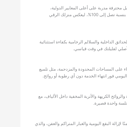
محترفة مدربة على أعلى المعايير الدولية،
مستخدمين أحدث التقنيات مثل أجهزة البخار عالية الضغط والتنظيف العميق بالفرشاة الدوارة لإزالة الغبار والجراثيم والحساسية بنسبة تصل إلى 100%، ليعكس منزلك الرقي
ائق الداخلية والسلالم الرخامية بكفاءة استثنائية
الأصلي لفليلتك في وقت قياسي.
اء على المساحات المحدودة والمزدحمة، مثل تلميع
ليومي فور انتهاء الخدمة دون أي رطوبة أو روائح.
الروائح الكريهة والأتربة المخفية داخل الألياف، مع
إزالة البقع اليومية والغبار المتراكم والعفن، والذي