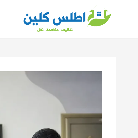
خطي
لى
لمحتوى