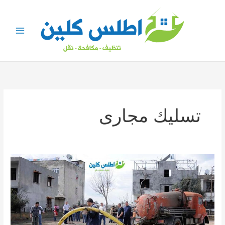
خطي
لى
لمحتوى
تسليك مجارى