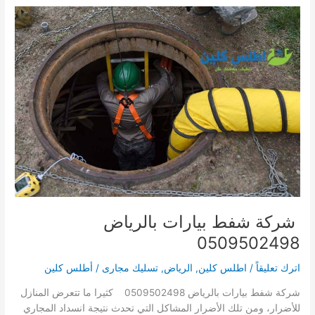
بالرياض
0509502498
شركة شفط بيارات بالرياض
0509502498
اترك تعليقاً
/
اطلس كلين
,
الرياض
,
تسليك مجارى
/
أطلس كلين
شركة شفط بيارات بالرياض 0509502498 كثيرا ما تتعرض المنازل
للأضرار، ومن تلك الأضرار المشاكل التي تحدث نتيجة انسداد المجاري