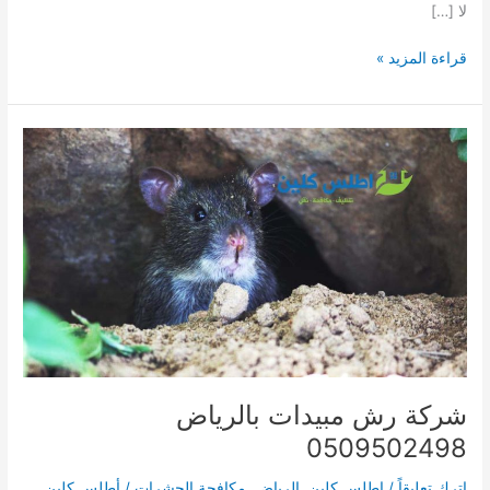
لا […]
شركة
قراءة المزيد »
تنظيف
شقق
بالرياض
0509502498
شركة رش مبيدات بالرياض
0509502498
اترك تعليقاً
/
اطلس كلين
,
الرياض
,
مكافحة الحشرات
/
أطلس كلين