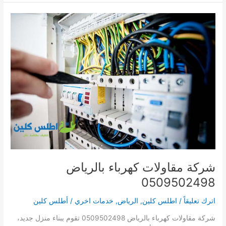
سباكه
بالرياض
0509502498
شركة مقاولات كهرباء بالرياض
0509502498
اترك تعليقاً
/
اطلس كلين
,
الرياض
,
خدمات اخري
/
أطلس كلين
شركة مقاولات كهرباء بالرياض 0509502498 تقوم ببناء منزل جديد،