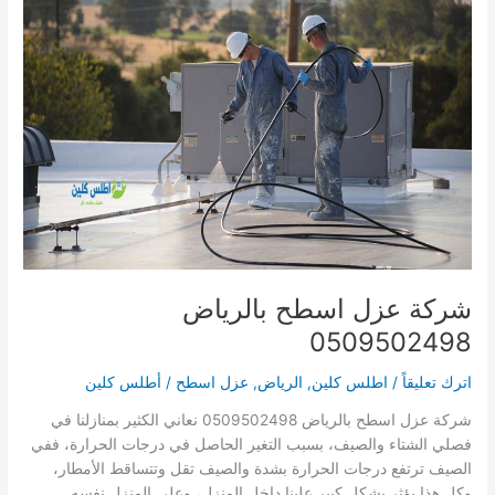
0509502498
شركة عزل اسطح بالرياض
0509502498
اترك تعليقاً
/
اطلس كلين
,
الرياض
,
عزل اسطح
/
أطلس كلين
شركة عزل اسطح بالرياض 0509502498 نعاني الكثير بمنازلنا في
فصلي الشتاء والصيف، بسبب التغير الحاصل في درجات الحرارة، ففي
الصيف ترتفع درجات الحرارة بشدة والصيف تقل وتتساقط الأمطار،
وكل هذا يؤثر بشكل كبير علينا داخل المنزل، وعلي المنزل نفسه.