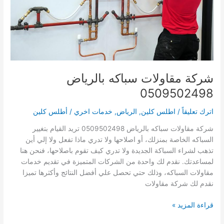
شركة مقاولات سباكه بالرياض
0509502498
اترك تعليقاً
/
اطلس كلين
,
الرياض
,
خدمات اخري
/
أطلس كلين
شركة مقاولات سباكه بالرياض 0509502498 تريد القيام بتغيير
السباكه الخاصة بمنزلك، أو اصلاحها ولا تدري ماذا تفعل ولا إلي أين
تذهب لشراء السباكة الجديدة ولا تدري كيف تقوم باصلاحها، فنحن هنا
لمساعدتك. نقدم لك واحدة من الشركات المتميزة في تقديم خدمات
مقاولات السباكه، وذلك حتي تحصل علي أفضل النتائج وأكثرها تميزا
نقدم لك شركة مقاولات
شركة
قراءة المزيد »
مقاولات