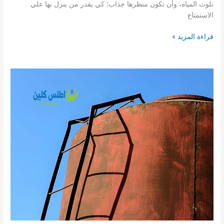
تلوث المياه، وأن تكون منظرها جذاب؛ كي يقدر من ينزل بها علي
الاستمتاع
شركة
قراءة المزيد »
تنظيف
مسابح
بالرياض
0509502498