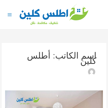
خطي
لى
لمحتوى
اسم الكاتب: أطلس
كلين