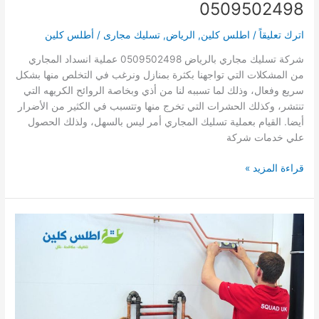
0509502498
اترك تعليقاً
/
اطلس كلين
,
الرياض
,
تسليك مجارى
/
أطلس كلين
شركة تسليك مجاري بالرياض 0509502498 عملية انسداد المجاري
من المشكلات التي تواجهنا بكثرة بمنازل ونرغب في التخلص منها بشكل
سريع وفعال، وذلك لما تسببه لنا من أذي وبخاصة الروائح الكريهه التي
تنتشر، وكذلك الحشرات التي تخرج منها وتتسبب في الكثير من الأضرار
أيضا. القيام بعملية تسليك المجاري أمر ليس بالسهل، ولذلك الحصول
علي خدمات شركة
شركة
قراءة المزيد »
تسليك
مجاري
بالرياض
0509502498