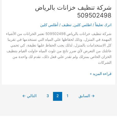
شركة تنظيف خزانات بالرياض
509502498
اترك تعليقاً
/
اطلس كلين
,
تنظيف
/
أطلس كلين
شركة تنظيف خزانات بالرياض 509502498 تعتبر الخزانات من الأشياء
المهمة في المنزل، وذلك لحفاظها علي المياه التي نستخدمها في تقريبا
كل الاستخدامات بالمنزل، لذلك يجب الحفاظ عليها نظيفة، كي تحمي
عائلتك من التعرض لأي ضرر ناتج من تلوث المياه حاولت القيام بتنظيف
الخزان الخاص بمنزلك ولم تقدر علي فعل ذلك، نقدم لك واحدة من
الشركات
شركة
قراءة المزيد »
تنظيف
خزانات
بالرياض
→
السابق
1
2
3
التالي
←
509502498