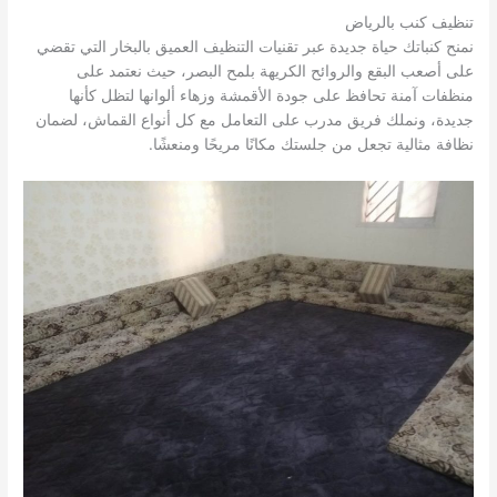
تنظيف كنب بالرياض
نمنح كنباتك حياة جديدة عبر تقنيات التنظيف العميق بالبخار التي تقضي
على أصعب البقع والروائح الكريهة بلمح البصر، حيث نعتمد على
منظفات آمنة تحافظ على جودة الأقمشة وزهاء ألوانها لتظل كأنها
جديدة، ونملك فريق مدرب على التعامل مع كل أنواع القماش، لضمان
نظافة مثالية تجعل من جلستك مكانًا مريحًا ومنعشًا.