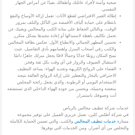
صحية وآمنة لأفراد عائلتك وأطفالك بعيدًا عن أمراض الجهاز
التنفسي.
إطالة العمر الافتراضي لقطع الأثاث: تعمل إزالة الأوساخ والبقع
بانتظام على حماية ألياف الأقمشة من التآكل والتلف بمرور
الوقت، وبالتالي الحفاظ على متانة الكنب والمجالس ويغنيك عن
تحمل تكاليف باهظة لاستبدالها أو إعادة تنجيدها بشكل متكرر.
تحسين المظهر الجمالي والانطباع الأول: تعكس نظافة المجالس
والكنب رقي أصحاب المنزل واهتمامهم بأدق التفاصيل، حيث
تمنح المكان رونقًا جذابًا وجمالًا لافتًا يجعل منزلك جاهزًا دائمًا
لاستقبال الضيوف والزوار في أي وقت بكل ثقة وفخر.
القضاء على الروائح الكريهة وتجديد الهواء: يساعد التنظيف
الاحترافي بالبخار والتعطير على إزالة الروائح العالقة نتيجة
الاستخدام اليومي أو الرطوبة، والذي يجعل رائحة المجلس
منعشة وجميلة، ويحسن من جودة الهواء الداخلي الذي تستنشقه
أنت وضيوفك باستمرار.
خدمات شركة تنظيف مجالس بالرياض
في شركة أطلس كلين، نعمل عزيزي العميل على توفير مجموعة
ممتازة
خدمات تنظيف المجالس
والكنب، والتي تضمن الحماية الكاملة
والتخلص من أي أضرار، ومن الخدمات التي نوفرها: