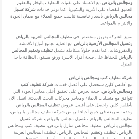
ومجالس بالرياض
مع الاعتماد على تقنيات التنظيف بالبخار والتعقيم
العميق للقضاء على الأتربة والبكتيريا. كما نوفر خدمات
شركة غسيل
مجالس بالرياض
بأسعار تنافسية تناسب جميع العملاء مع ضمان الجودة
والالتزام بالمواعيد.
تتميز الشركة بفريق متخصص في
تنظيف المجالس العربية بالرياض
و
غسيل المجالس الأرضية بالرياض
مع العناية بجميع أنواع الأقمشة
والمفروشات. كما نقدم حلولاً متكاملة تشمل
تنظيف وتعقيم المجالس
بالرياض
للحفاظ على صحة أفراد الأسرة ورفع مستوى النظافة داخل
المنزل.
شركة تنظيف كنب ومجالس بالرياض
مع أطلس كلين ستحصل على أفضل خدمات
شركة تنظيف كنب
ومجالس بالرياض
، حيث نحرص على تحقيق أعلى معايير الجودة التي
تتوافق مع متطلبات العملاء ومعايير محركات البحث الحديثة. اتصل الآن
بأطلس كلين واحصل على أفضل عروض
تنظيف المجالس بالرياض
وخدمة سريعة في جميع أحياء الرياض.شركة تنظيف مجالس بالرياض،
تنظيف المجالس بالرياض، غسيل مجالس بالرياض، شركة غسيل
مجالس بالرياض، تنظيف مجالس منازل بالرياض، تنظيف كنب ومجالس
بالرياض، تنظيف وتعقيم المجالس بالرياض، تنظيف المجالس العربية
بالرياض، غسيل المجالس الأرضية بالرياض، أفضل شركة تنظيف