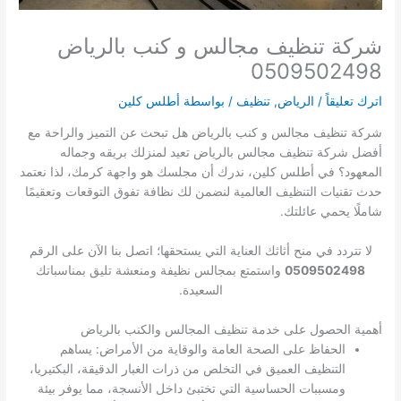
شركة تنظيف مجالس و كنب بالرياض
0509502498
اترك تعليقاً
/
الرياض
,
تنظيف
/ بواسطة
أطلس كلين
شركة تنظيف مجالس و كنب بالرياض هل تبحث عن التميز والراحة مع
أفضل شركة تنظيف مجالس بالرياض تعيد لمنزلك بريقه وجماله
المعهود؟ في أطلس كلين، ندرك أن مجلسك هو واجهة كرمك، لذا نعتمد
حدث تقنيات التنظيف العالمية لنضمن لك نظافة تفوق التوقعات وتعقيمًا
شاملًا يحمي عائلتك.
لا تتردد في منح أثاثك العناية التي يستحقها؛ اتصل بنا الآن على الرقم
0509502498
واستمتع بمجالس نظيفة ومنعشة تليق بمناسباتك
السعيدة.
أهمية الحصول على خدمة تنظيف المجالس والكنب بالرياض
الحفاظ على الصحة العامة والوقاية من الأمراض: يساهم
التنظيف العميق في التخلص من ذرات الغبار الدقيقة، البكتيريا،
ومسببات الحساسية التي تختبئ داخل الأنسجة، مما يوفر بيئة