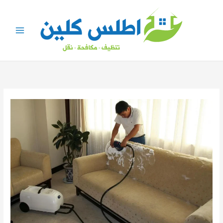
خطي
لى
لمحتوى