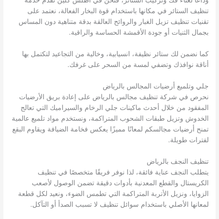
وداعًا لعناء فك وتركيب الستائر، فنحن في أطلس كلين نقدم خدمة
تنظيف الستائر في مكانها باستخدام قوة البخار الفعالة، نعتمد على
تقنيات تنظيف تزيل الغبار والروائح العالقة بدقة متناهية دون المساس
بجمال الثنيات أو جودة الأقمشة الحساسة والراقية.
كما نضمن لك ستائر نظيفة، انسيابية، وخالية من التجاعيد لتكتمل بها
أناقة نوافذك وتضفي لمسة من السحر على غرفك.
جلي وتلميع أرضيات المجالس بالرياض
نحرص في شركة تنظيف مجالس بالرياض على إعادة بريق الأرضيات
المفقود من خلال أحدث ماكينات جلي الرخام والسيراميك التي تعالج
الخدوش وتزيل طبقات الشحوب المتراكمة، ونستخدم مواد تلميع عالمية
تمنح أرضيات مجالسكم لمعانًا مميزًا يعكس فخامة الضيافة ويقاوم البقع
لفترات طويلة.
تنظيف النجف بالرياض
يتطلب النجف عناية فائقة، لذا نوفر فريقًا متخصصًا في تنظيف
الكريستال والقطع المعدنية بأدوات دقيقة تضمن الوصول لأصعب
الزوايا، ونزيل الأتربة المتراكمة التي تطمس الضوء، ونعيد لكل قطعة
لمعانها الأصلي باستخدام سوائل تنظيف لا تسبب الصدأ أو التآكل.