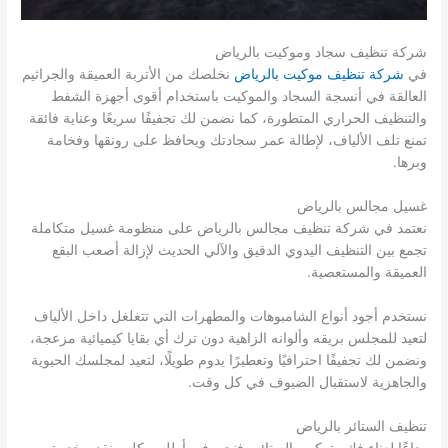
شركة تنظيف سجاد وموكيت بالرياض
في
شركة تنظيف موكيت بالرياض
نخلصك من الأتربة العميقة والجراثيم
العالقة في أنسجة السجاد والموكيت باستخدام أقوى أجهزة الشفط
والتنظيف الحراري المتطورة، كما نضمن لك تجفيفًا سريعًا وعناية فائقة
تمنع تلف الألياف، لإطالة عمر سجادتك ويحافظ على رونقها وفخامة
وبرها.
غسيل مجالس بالرياض
نعتمد في شركة تنظيف مجالس بالرياض على منظومة غسيل متكاملة
تجمع بين التنظيف اليدوي الدقيق والآلي الحديث لإزالة أصعب البقع
العميقة والمستعصية.
نستخدم أجود أنواع الشامبوهات والمطهرات التي تتغلغل داخل الألياف
لتعيد للمجلس بريقه وألوانه الزاهية دون ترك أي بقايا كيميائية مزعجة،
ونضمن لك تجفيفًا احترافيًا وتعطيرًا يدوم طويلًا، لتعيد لمجلسك الحيوية
والجاهزية لاستقبال الضيوف في كل وقت.
تنظيف الستائر بالرياض