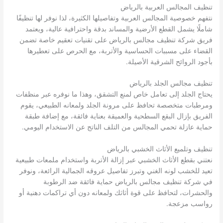
تنظيف المجالس العربية بالرياض
نتفهم خصوصية المجالس العربية وتفاصيلها الكثيرة، لذا نوفر لها تنظيفًا
شاملًا يشمل القطع الأرضية والمساند بدقة واحترافية عالية، ويعتمد
فريق شركة تنظيف مجالس بالرياض على تقنيات تعقيم خاصة تضمن
القضاء على مسببات الحساسية والأتربة، مع الحرص على تعطيرها
بأجود الروائح الشرقية الأصيلة.
تنظيف مجالس الجلد بالرياض
يحتاج الجلد إلى تعامل خاص لمنع التشقق، وهذا ما نوفره عبر منظفات
ومرطبات متخصصة تحافظ على مرونة الجلد ولمعانه الطبيعي، يقوم
الفريق بإزال البقع السطحية والعميقة بعناية فائقة، مع إضافة طبقة
حماية عازلة تحمي المجالس من التلف الناتج عن الاستخدام اليومي.
تنظيف وتلميع الأثاث الخشبي بالرياض
نعتني بقطع الأثاث الخشبي عبر إزالة الأتربة واستخدام ملمعات طبيعية
تعيد للخشب لونه الغني وتبرز تفاصيل عروقه الجمالية الرائعة، ونوفر
في شركة تنظيف مجالس بالرياض حماية فائقة ضد الرطوبة
والحشرات، لتحافظ على قوة أثاثك ولمعانه دون أي تراكمات دهنية أو
رواسب مزعجة.