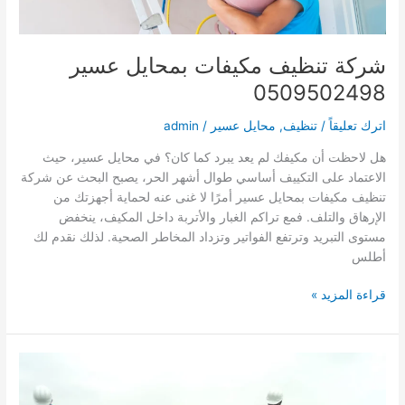
شركة تنظيف مكيفات بمحايل عسير
0509502498
اترك تعليقاً
/
تنظيف
,
محايل عسير
/
admin
هل لاحظت أن مكيفك لم يعد يبرد كما كان؟ في محايل عسير، حيث
الاعتماد على التكييف أساسي طوال أشهر الحر، يصبح البحث عن شركة
تنظيف مكيفات بمحايل عسير أمرًا لا غنى عنه لحماية أجهزتك من
الإرهاق والتلف. فمع تراكم الغبار والأتربة داخل المكيف، ينخفض
مستوى التبريد وترتفع الفواتير وتزداد المخاطر الصحية. لذلك نقدم لك
أطلس
شركة
قراءة المزيد »
تنظيف
مكيفات
بمحايل
عسير
0509502498