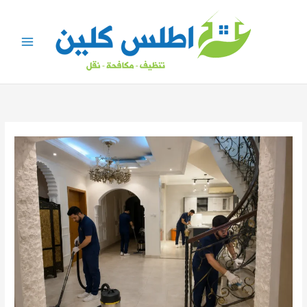
خطي
لى
لمحتوى