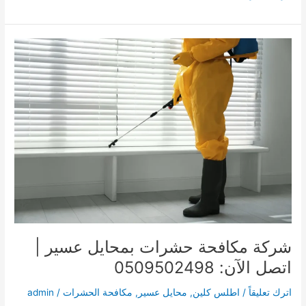
تنظيف
منازل
بجده
0509502498
شركة مكافحة حشرات بمحايل عسير |
اتصل الآن: 0509502498
اترك تعليقاً
/
اطلس كلين
,
محايل عسير
,
مكافحة الحشرات
/
admin