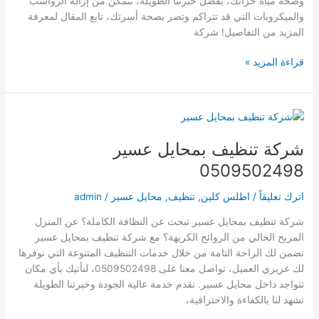
وصحة مياه خزانك، بفضل خبرتنا الطويلة، نتمكن من إزالة الرواسب
والميكروبات التي قد تتراكم وتضر بصحة أسرتك، تابع المقال لمعرفة
المزيد من التفاصيل! شركة
شركة
قراءة المزيد »
تنظيف
خزانات
بمحايل
عسير
0509502498
شركة تنظيف بمحايل عسير
0509502498
اترك تعليقاً
/
اطلس كلين
,
تنظيف
,
محايل عسير
/
admin
شركة تنظيف بمحايل عسير تبحث عن النظافة الكاملة؟ عن المنزل
المريح الخالي من الروائح الكريهة؟ مع شركة تنظيف بمحايل عسير
نضمن لك الراحة التامة من خلال خدمات التنظيف المتنوعة التي نوفرها
لك عزيزي العميل، تواصل معنا على 0509502498، لنأتيك بأي مكان
تتواجد داخل محايل عسير. نقدم خدمة عالية الجودة وخبرتنا الطويلة
تشهد لنا بالكفاءة والاحترافية،