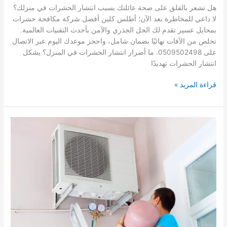
هل تشعر بالقلق على صحة عائلتك بسبب انتشار الحشرات في منزلك؟
لا داعي للمخاطرة بعد الآن؛ أطلس كلين أفضل شركة مكافحة حشرات
بمحايل عسير تقدم لك الحل الجذري والآمن بأحدث التقنيات العالمية.
تخلص من الآفات نهائيًا بضمان شامل، واحجز موعدك اليوم عبر الاتصال
على 0509502498. ما أضرار انتشار الحشرات في المنزل؟ يشكل
انتشار الحشرات تهديدًا
شركة
قراءة المزيد »
مكافحة
حشرات
بمحايل
عسير
|
اتصل
الآن:
0509502498