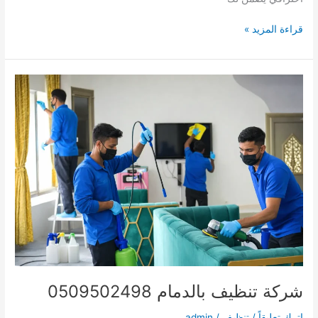
شركة
قراءة المزيد »
مكافحة
البق
بالرياض
0509502498
خصم
30%
مع
الضمان
شركة تنظيف بالدمام 0509502498
اترك تعليقاً
/
تنظيف
/
admin